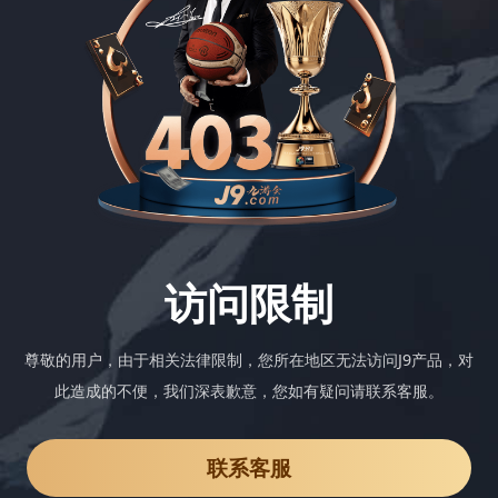
访问限制
尊敬的用户，由于相关法律限制，您所在地区无法访问J9产品，对
此造成的不便，我们深表歉意，您如有疑问请联系客服。
联系客服