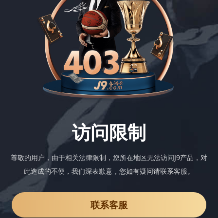
访问限制
尊敬的用户，由于相关法律限制，您所在地区无法访问J9产品，对
此造成的不便，我们深表歉意，您如有疑问请联系客服。
联系客服