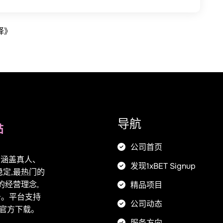
择》
导航
公司首页
口,涵盖真人、
发现1xBET Signup
定,最热门的
的经营理念,
精品项目
务。平台支持
公司动态
PP官方下载。
服务方向